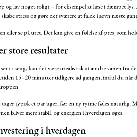
 op og lav noget roligt – for eksempel at læse i dæmpet lys.
abe stress og gøre det sværere at falde i søvn næste gan
n eller se på uret. Det kan give en følelse af pres, som ho
r store resultater
sent i seng, kan det være urealistisk at ændre vanen fra d
etiden 15–20 minutter tidligere ad gangen, indtil du når d
kroppen.
tager typisk et par uger, før en ny rytme føles naturlig. 
øvnen bliver mere stabil, og energien i hverdagen øges.
nvestering i hverdagen