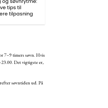
g og søvnrytme:
ve tips til
ere tilpasning
or 7–9 timers søvn. Hvis
23.00. Det vigtigste er,
refter søvntiden ud. På