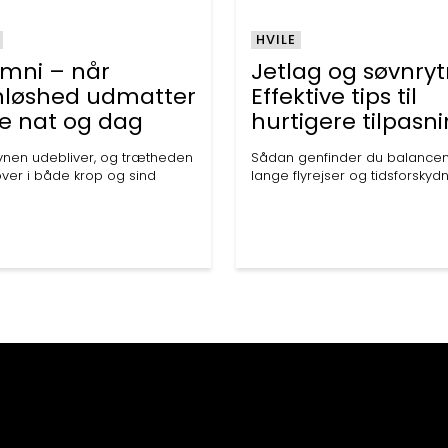
HVILE
omni – når
Jetlag og søvnry
nløshed udmatter
Effektive tips til
e nat og dag
hurtigere tilpasn
vnen udebliver, og trætheden
Sådan genfinder du balancen
over i både krop og sind
lange flyrejser og tidsforskyd
SUNDHEDEN