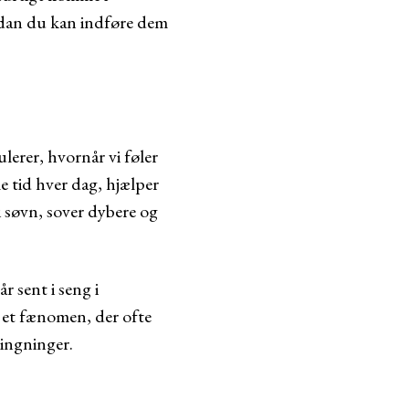
ordan du kan indføre dem
lerer, hvornår vi føler
e tid hver dag, hjælper
i søvn, sover dybere og
 sent i seng i
– et fænomen, der ofte
vingninger.