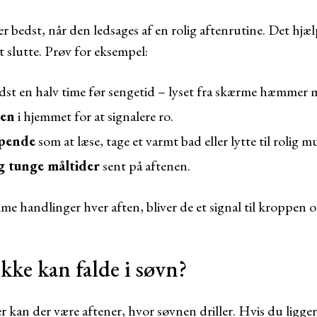
er bedst, når den ledsages af en rolig aftenrutine. Det hj
at slutte. Prøv for eksempel:
st en halv time før sengetid – lyset fra skærme hæmmer
gen
i hjemmet for at signalere ro.
ppende
som at læse, tage et varmt bad eller lytte til rolig m
g tunge måltider
sent på aftenen.
 handlinger hver aften, bliver de et signal til kroppen om,
kke kan falde i søvn?
r kan der være aftener, hvor søvnen driller. Hvis du ligge