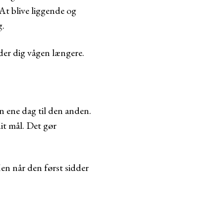
 At blive liggende og
g.
lder dig vågen længere.
en ene dag til den anden.
it mål. Det gør
Men når den først sidder