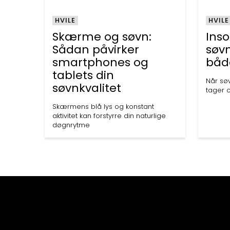
HVILE
HVILE
Skærme og søvn:
Ins
Sådan påvirker
søv
smartphones og
båd
tablets din
Når sø
søvnkvalitet
tager 
Skærmens blå lys og konstant
aktivitet kan forstyrre din naturlige
døgnrytme