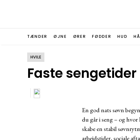
TÆNDER
ØJNE
ØRER
FØDDER
HUD
HÅ
HVILE
Faste sengetider 
En god nats søvn begyn
du går i seng – og hvor 
skabe en stabil søvnryt
arbejdstider, sociale af