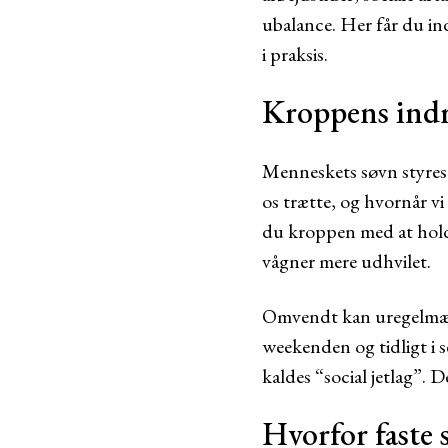
ubalance. Her får du in
i praksis.
Kroppens indr
Menneskets søvn styres 
os trætte, og hvornår v
du kroppen med at holde
vågner mere udhvilet.
Omvendt kan uregelmæssi
weekenden og tidligt i s
kaldes “social jetlag”.
Hvorfor faste 