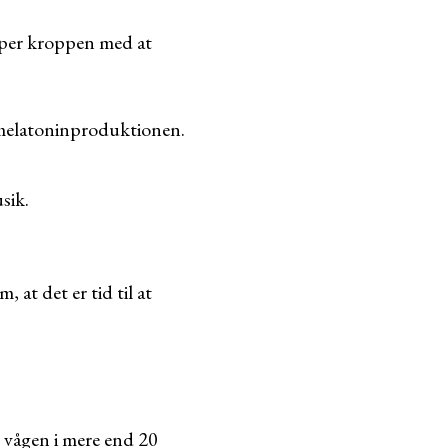
ælper kroppen med at
 melatoninproduktionen.
usik.
 at det er tid til at
r vågen i mere end 20