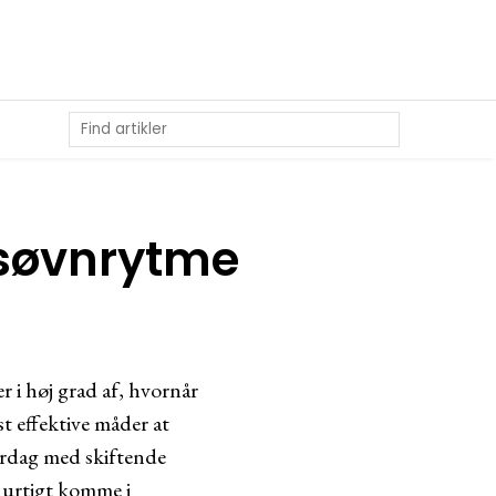
l søvnrytme
 i høj grad af, hvornår
t effektive måder at
verdag med skiftende
 hurtigt komme i