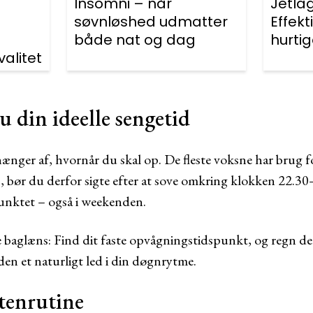
Insomni – når
Jetla
søvnløshed udmatter
Effekti
både nat og dag
hurtig
valitet
u din ideelle sengetid
ænger af, hvornår du skal op. De fleste voksne har brug f
, bør du derfor sigte efter at sove omkring klokken 22.30–
punktet – også i weekenden.
de baglæns: Find dit faste opvågningstidspunkt, og regn de
den et naturligt led i din døgnrytme.
ftenrutine