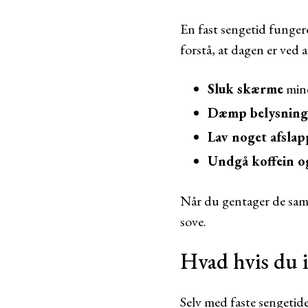
En fast sengetid funger
forstå, at dagen er ved 
Sluk skærme
mind
Dæmp belysnin
Lav noget afsla
Undgå koffein o
Når du gentager de samme
sove.
Hvad hvis du i
Selv med faste sengetide