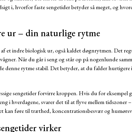
dsigt i, hvorfor faste sengetider betyder så meget, og hv
e ur – din naturlige rytme
af et indre biologisk ur, også kaldet døgnrytmen. Det regu
i vågner. Når du går i seng og står op på nogenlunde samm
 denne rytme stabil. Det betyder, at du falder hurtigere 
ge sengetider forvirre kroppen. Hvis du for eksempel går
eng i hverdagene, svarer det til at flyve mellem tidszoner 
 Det kan føre til træthed, koncentrationsbesvær og humørs
sengetider virker