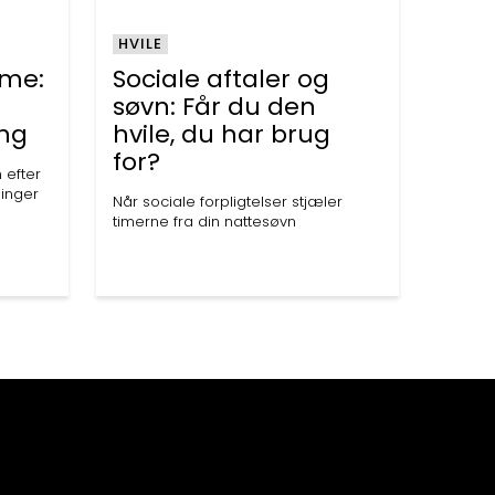
HVILE
tme:
Sociale aftaler og
søvn: Får du den
ing
hvile, du har brug
for?
 efter
ninger
Når sociale forpligtelser stjæler
timerne fra din nattesøvn