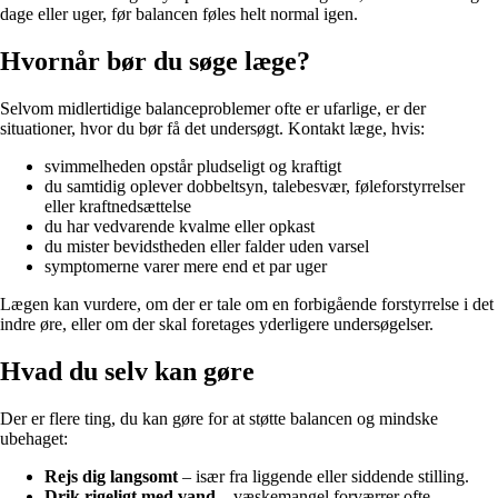
dage eller uger, før balancen føles helt normal igen.
Hvornår bør du søge læge?
Selvom midlertidige balanceproblemer ofte er ufarlige, er der
situationer, hvor du bør få det undersøgt. Kontakt læge, hvis:
svimmelheden opstår pludseligt og kraftigt
du samtidig oplever dobbeltsyn, talebesvær, føleforstyrrelser
eller kraftnedsættelse
du har vedvarende kvalme eller opkast
du mister bevidstheden eller falder uden varsel
symptomerne varer mere end et par uger
Lægen kan vurdere, om der er tale om en forbigående forstyrrelse i det
indre øre, eller om der skal foretages yderligere undersøgelser.
Hvad du selv kan gøre
Der er flere ting, du kan gøre for at støtte balancen og mindske
ubehaget:
Rejs dig langsomt
– især fra liggende eller siddende stilling.
Drik rigeligt med vand
– væskemangel forværrer ofte