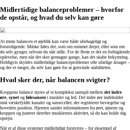
Midlertidige balanceproblemer – hvorfor
de opstår, og hvad du selv kan gøre
At miste balancen et øjeblik kan være både ubehageligt og
foruroligende. Måske føles det, som om rummet drejer, eller som om
du selv gynger, selvom du står stille. For de fleste er det en forbigående
oplevelse, men når det sker gentagne gange, kan det skabe bekymring.
Heldigvis skyldes midlertidige balanceproblemer ofte ufarlige årsager –
og der er meget, du selv kan gøre for at genvinde stabiliteten.
Hvad sker der, når balancen svigter?
Kroppens balance styres af et komplekst samspil mellem
det indre
øre
,
synet
og
følesansen
i muskler og led. Det indre øre indeholder
små væskefyldte kanaler og sanseceller, der registrerer bevægelse og
hovedets position. Hjernen samler informationen fra øret, øjnene og
kroppen og justerer derefter musklernes aktivitet, så du kan holde dig
oprejst.
Når et af disse systemer midlertidigt forstyrres – for eksempel af