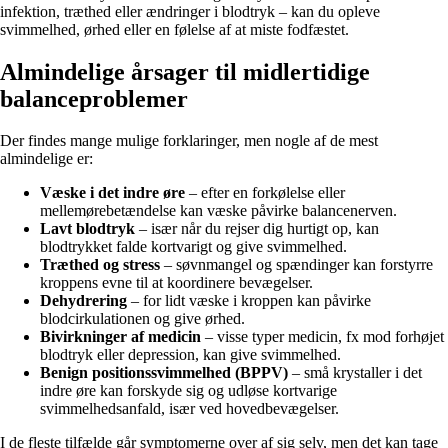
infektion, træthed eller ændringer i blodtryk – kan du opleve
svimmelhed, ørhed eller en følelse af at miste fodfæstet.
Almindelige årsager til midlertidige
balanceproblemer
Der findes mange mulige forklaringer, men nogle af de mest
almindelige er:
Væske i det indre øre
– efter en forkølelse eller
mellemørebetændelse kan væske påvirke balancenerven.
Lavt blodtryk
– især når du rejser dig hurtigt op, kan
blodtrykket falde kortvarigt og give svimmelhed.
Træthed og stress
– søvnmangel og spændinger kan forstyrre
kroppens evne til at koordinere bevægelser.
Dehydrering
– for lidt væske i kroppen kan påvirke
blodcirkulationen og give ørhed.
Bivirkninger af medicin
– visse typer medicin, fx mod forhøjet
blodtryk eller depression, kan give svimmelhed.
Benign positionssvimmelhed (BPPV)
– små krystaller i det
indre øre kan forskyde sig og udløse kortvarige
svimmelhedsanfald, især ved hovedbevægelser.
I de fleste tilfælde går symptomerne over af sig selv, men det kan tage