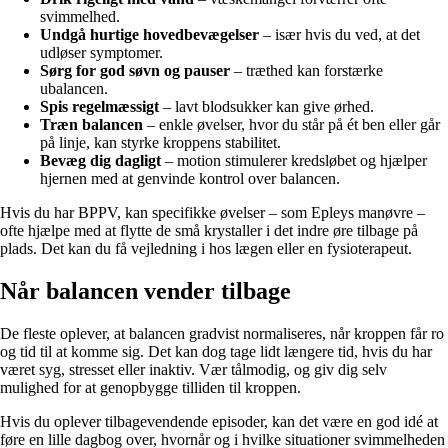
svimmelhed.
Undgå hurtige hovedbevægelser
– især hvis du ved, at det
udløser symptomer.
Sørg for god søvn og pauser
– træthed kan forstærke
ubalancen.
Spis regelmæssigt
– lavt blodsukker kan give ørhed.
Træn balancen
– enkle øvelser, hvor du står på ét ben eller går
på linje, kan styrke kroppens stabilitet.
Bevæg dig dagligt
– motion stimulerer kredsløbet og hjælper
hjernen med at genvinde kontrol over balancen.
Hvis du har BPPV, kan specifikke øvelser – som Epleys manøvre –
ofte hjælpe med at flytte de små krystaller i det indre øre tilbage på
plads. Det kan du få vejledning i hos lægen eller en fysioterapeut.
Når balancen vender tilbage
De fleste oplever, at balancen gradvist normaliseres, når kroppen får ro
og tid til at komme sig. Det kan dog tage lidt længere tid, hvis du har
været syg, stresset eller inaktiv. Vær tålmodig, og giv dig selv
mulighed for at genopbygge tilliden til kroppen.
Hvis du oplever tilbagevendende episoder, kan det være en god idé at
føre en lille dagbog over, hvornår og i hvilke situationer svimmelheden