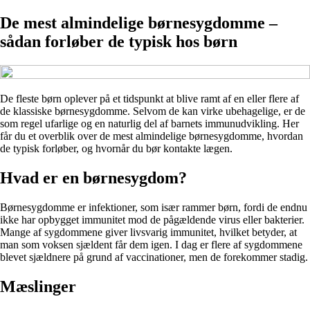
De mest almindelige børnesygdomme –
sådan forløber de typisk hos børn
De fleste børn oplever på et tidspunkt at blive ramt af en eller flere af
de klassiske børnesygdomme. Selvom de kan virke ubehagelige, er de
som regel ufarlige og en naturlig del af barnets immunudvikling. Her
får du et overblik over de mest almindelige børnesygdomme, hvordan
de typisk forløber, og hvornår du bør kontakte lægen.
Hvad er en børnesygdom?
Børnesygdomme er infektioner, som især rammer børn, fordi de endnu
ikke har opbygget immunitet mod de pågældende virus eller bakterier.
Mange af sygdommene giver livsvarig immunitet, hvilket betyder, at
man som voksen sjældent får dem igen. I dag er flere af sygdommene
blevet sjældnere på grund af vaccinationer, men de forekommer stadig.
Mæslinger