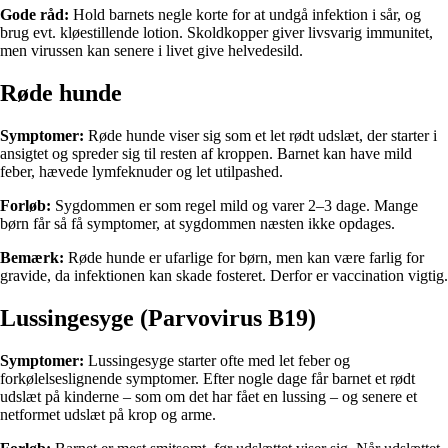
Gode råd:
Hold barnets negle korte for at undgå infektion i sår, og
brug evt. kløestillende lotion. Skoldkopper giver livsvarig immunitet,
men virussen kan senere i livet give helvedesild.
Røde hunde
Symptomer:
Røde hunde viser sig som et let rødt udslæt, der starter i
ansigtet og spreder sig til resten af kroppen. Barnet kan have mild
feber, hævede lymfeknuder og let utilpashed.
Forløb:
Sygdommen er som regel mild og varer 2–3 dage. Mange
børn får så få symptomer, at sygdommen næsten ikke opdages.
Bemærk:
Røde hunde er ufarlige for børn, men kan være farlig for
gravide, da infektionen kan skade fosteret. Derfor er vaccination vigtig.
Lussingesyge (Parvovirus B19)
Symptomer:
Lussingesyge starter ofte med let feber og
forkølelseslignende symptomer. Efter nogle dage får barnet et rødt
udslæt på kinderne – som om det har fået en lussing – og senere et
netformet udslæt på krop og arme.