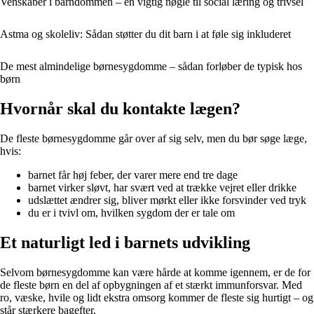
Venskaber i barndommen – en vigtig nøgle til social læring og trivsel
Astma og skoleliv: Sådan støtter du dit barn i at føle sig inkluderet
De mest almindelige børnesygdomme – sådan forløber de typisk hos
børn
Hvornår skal du kontakte lægen?
De fleste børnesygdomme går over af sig selv, men du bør søge læge,
hvis:
barnet får høj feber, der varer mere end tre dage
barnet virker sløvt, har svært ved at trække vejret eller drikke
udslættet ændrer sig, bliver mørkt eller ikke forsvinder ved tryk
du er i tvivl om, hvilken sygdom der er tale om
Et naturligt led i barnets udvikling
Selvom børnesygdomme kan være hårde at komme igennem, er de for
de fleste børn en del af opbygningen af et stærkt immunforsvar. Med
ro, væske, hvile og lidt ekstra omsorg kommer de fleste sig hurtigt – og
står stærkere bagefter.