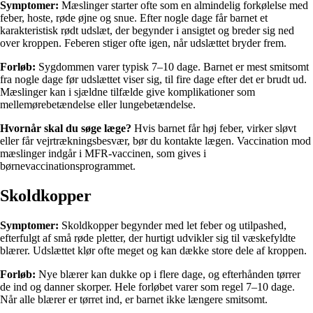
Symptomer:
Mæslinger starter ofte som en almindelig forkølelse med
feber, hoste, røde øjne og snue. Efter nogle dage får barnet et
karakteristisk rødt udslæt, der begynder i ansigtet og breder sig ned
over kroppen. Feberen stiger ofte igen, når udslættet bryder frem.
Forløb:
Sygdommen varer typisk 7–10 dage. Barnet er mest smitsomt
fra nogle dage før udslættet viser sig, til fire dage efter det er brudt ud.
Mæslinger kan i sjældne tilfælde give komplikationer som
mellemørebetændelse eller lungebetændelse.
Hvornår skal du søge læge?
Hvis barnet får høj feber, virker sløvt
eller får vejrtrækningsbesvær, bør du kontakte lægen. Vaccination mod
mæslinger indgår i MFR-vaccinen, som gives i
børnevaccinationsprogrammet.
Skoldkopper
Symptomer:
Skoldkopper begynder med let feber og utilpashed,
efterfulgt af små røde pletter, der hurtigt udvikler sig til væskefyldte
blærer. Udslættet klør ofte meget og kan dække store dele af kroppen.
Forløb:
Nye blærer kan dukke op i flere dage, og efterhånden tørrer
de ind og danner skorper. Hele forløbet varer som regel 7–10 dage.
Når alle blærer er tørret ind, er barnet ikke længere smitsomt.