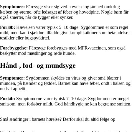
Symptomer:
Fåresyge viser sig ved hævelse og ømhed omkring
kæben og ørerne, ofte ledsaget af feber og hovedpine. Nogle børn får
også smerter, når de tygger eller synker.
Forløb:
Hævelsen varer typisk 5–10 dage. Sygdommen er som regel
mild, men kan i sjældne tilfælde give komplikationer som betændelse i
testikler eller bugspytkirtel.
Forebyggelse:
Fåresyge forebygges med MFR-vaccinen, som også
beskytter mod mæslinger og røde hunde.
Hånd-, fod- og mundsyge
Symptomer:
Sygdommen skyldes en virus og giver små blærer i
munden, på hænder og fødder. Barnet kan have feber, ondt i halsen og
nedsat appetit.
Forløb:
Symptomerne varer typisk 7–10 dage. Sygdommen er meget
smitsom, men forløber mildt. God håndhygiejne kan begrænse smitten.
Små ændringer i barnets hørelse? Derfor skal du altid følge op