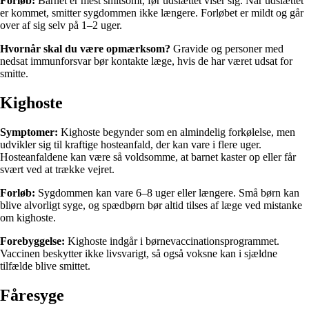
Forløb:
Barnet er mest smitsomt, før udslættet viser sig. Når udslættet
er kommet, smitter sygdommen ikke længere. Forløbet er mildt og går
over af sig selv på 1–2 uger.
Hvornår skal du være opmærksom?
Gravide og personer med
nedsat immunforsvar bør kontakte læge, hvis de har været udsat for
smitte.
Kighoste
Symptomer:
Kighoste begynder som en almindelig forkølelse, men
udvikler sig til kraftige hosteanfald, der kan vare i flere uger.
Hosteanfaldene kan være så voldsomme, at barnet kaster op eller får
svært ved at trække vejret.
Forløb:
Sygdommen kan vare 6–8 uger eller længere. Små børn kan
blive alvorligt syge, og spædbørn bør altid tilses af læge ved mistanke
om kighoste.
Forebyggelse:
Kighoste indgår i børnevaccinationsprogrammet.
Vaccinen beskytter ikke livsvarigt, så også voksne kan i sjældne
tilfælde blive smittet.
Fåresyge