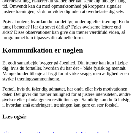
overbelastning, risikerer du skader, der kan sætte dig tilbage i lang
tid. Omvendt kan du med opmærksomhed på kroppens signaler
justere træningen, så du udvikler dig uden at overbelaste dig selv.
Prøv at notere, hvordan du har det før, under og efter træning. Er du
tung i benene? Har du sovet dårligt? Føles øvelserne lettere end
sidst? Disse observationer kan give din træner værdifuld viden, så
programmet kan tilpasses din aktuelle form.
Kommunikation er nøglen
Et godt samarbejde bygger på åbenhed. Din træner kan kun hjælpe
dig, hvis du fortæller, hvordan du har det – både fysisk og mentalt.
Mange holder tilbage af frygt for at virke svage, men ærlighed er en
styrke i træningssammenhæng.
Fortæl, hvis du føler dig udmattet, har ondt, eller hvis motivationen
daler. Det giver din træner mulighed for at justere intensiteten, ændre
øvelser eller planlægge en restitutionsuge. Samtidig kan du få indsigt
i, hvordan små ændringer i træningen kan gøre en stor forskel.
Læs også: