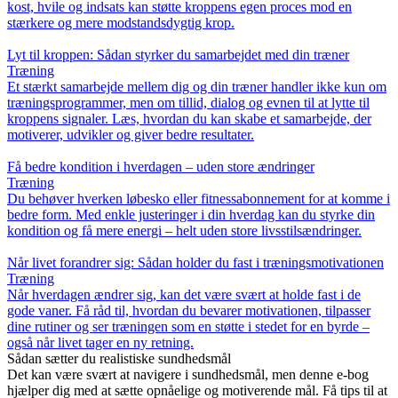
kost, hvile og indsats kan støtte kroppens egen proces mod en
stærkere og mere modstandsdygtig krop.
Lyt til kroppen: Sådan styrker du samarbejdet med din træner
Træning
Et stærkt samarbejde mellem dig og din træner handler ikke kun om
træningsprogrammer, men om tillid, dialog og evnen til at lytte til
kroppens signaler. Læs, hvordan du kan skabe et samarbejde, der
motiverer, udvikler og giver bedre resultater.
Få bedre kondition i hverdagen – uden store ændringer
Træning
Du behøver hverken løbesko eller fitnessabonnement for at komme i
bedre form. Med enkle justeringer i din hverdag kan du styrke din
kondition og få mere energi – helt uden store livsstilsændringer.
Når livet forandrer sig: Sådan holder du fast i træningsmotivationen
Træning
Når hverdagen ændrer sig, kan det være svært at holde fast i de
gode vaner. Få råd til, hvordan du bevarer motivationen, tilpasser
dine rutiner og ser træningen som en støtte i stedet for en byrde –
også når livet tager en ny retning.
Sådan sætter du realistiske sundhedsmål
Det kan være svært at navigere i sundhedsmål, men denne e-bog
hjælper dig med at sætte opnåelige og motiverende mål. Få tips til at