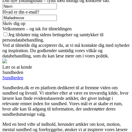
Din nye yndlingsmail – fyldt med indsigt og konkrete råd.
Hvad er din e-mail?
Skriv dig op
Velkommen – og tak for tilmeldingen
Jeg tilslutter mig sidens betingelser og samtykker til
persondatabehandling.
Ved at tilmelde dig accepterer du, at vi må kontakte dig med nyheder
og inspiration. Du godkender samtidig vores vilkår og
databehandling, som du kan læse mere om i vores politik.
Lær os at kende
Sundheden
Sundheden
Sundheden.dk er en platform dedikeret til at fremme viden om
sundhed og livsstil. Vi stræber efter at være en troværdig kilde, hvor
læsere kan finde evidensbaserede artikler, der giver indsigt i
relevante emner inden for sundhed. Vores mål er at skabe et rum,
hvor alle kan få adgang til information, der understøtter deres
sundhedsmæssige valg.
Med en bred vifte af indhold, herunder artikler om kost, motion,
mental sundhed og forebyggelse, ønsker vi at inspirere vores læsere