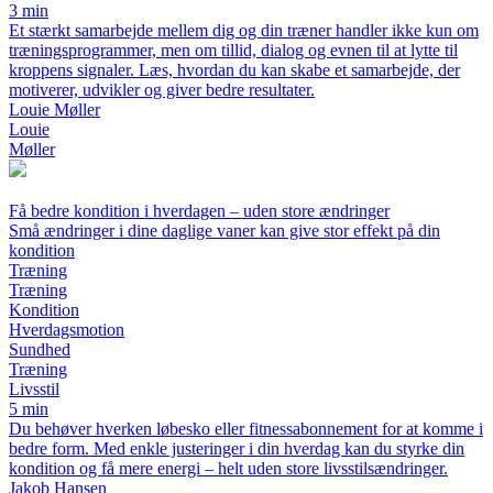
3 min
Et stærkt samarbejde mellem dig og din træner handler ikke kun om
træningsprogrammer, men om tillid, dialog og evnen til at lytte til
kroppens signaler. Læs, hvordan du kan skabe et samarbejde, der
motiverer, udvikler og giver bedre resultater.
Louie Møller
Louie
Møller
Få bedre kondition i hverdagen – uden store ændringer
Små ændringer i dine daglige vaner kan give stor effekt på din
kondition
Træning
Træning
Kondition
Hverdagsmotion
Sundhed
Træning
Livsstil
5 min
Du behøver hverken løbesko eller fitnessabonnement for at komme i
bedre form. Med enkle justeringer i din hverdag kan du styrke din
kondition og få mere energi – helt uden store livsstilsændringer.
Jakob Hansen