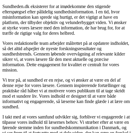
Sundheden.dk eksisterer for at imødekomme den stigende
efterspørgsel efter pålidelig sundhedsinformation. I en tid, hvor
misinformation kan sprede sig hurtigt, er det vigtigt at have en
platform, der tilbyder objektiv og velunderbygget viden. Vi ønsker
at styrke vores læsere med den information, de har brug for, for at
træffe de rigtige valg for deres helbred.
Vores redaktionelle team arbejder målrettet på at opdatere indholdet,
så det altid afspejler de nyeste forskningsresultater og
sundhedstrends. Gennem løbende overvågning af relevante kilder
sikrer vi, at vores læsere får den mest aktuelle og præcise
information. Dette engagement for kvalitet er centralt for vores
mission.
Vi tror på, at sundhed er en rejse, og vi ønsker at være en del af
denne rejse for vores læsere. Gennem inspirerende fortællinger og
praktiske råd håber vi at motivere vores publikum til at tage skridt
mod et sundere liv. Vores indhold er designet til at være både
informativt og engagerende, så læserne kan finde glæde i at lære om
sundhed.
I takt med at vores samfund udvikler sig, forbliver vi engagerede i at
tilpasse vores indhold til læsernes behov. Vi stræber efter at være en
førende stemme inden for sundhedskommunikation i Danmark, og
vi ser frem til at fortsætte med at dele viden, der kan gøre en forskel i