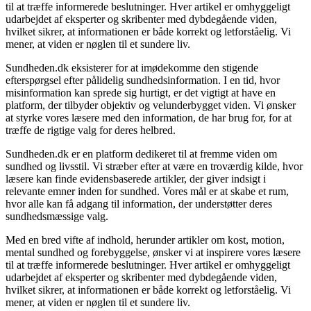
til at træffe informerede beslutninger. Hver artikel er omhyggeligt
udarbejdet af eksperter og skribenter med dybdegående viden,
hvilket sikrer, at informationen er både korrekt og letforståelig. Vi
mener, at viden er nøglen til et sundere liv.
Sundheden.dk eksisterer for at imødekomme den stigende
efterspørgsel efter pålidelig sundhedsinformation. I en tid, hvor
misinformation kan sprede sig hurtigt, er det vigtigt at have en
platform, der tilbyder objektiv og velunderbygget viden. Vi ønsker
at styrke vores læsere med den information, de har brug for, for at
træffe de rigtige valg for deres helbred.
Sundheden.dk er en platform dedikeret til at fremme viden om
sundhed og livsstil. Vi stræber efter at være en troværdig kilde, hvor
læsere kan finde evidensbaserede artikler, der giver indsigt i
relevante emner inden for sundhed. Vores mål er at skabe et rum,
hvor alle kan få adgang til information, der understøtter deres
sundhedsmæssige valg.
Med en bred vifte af indhold, herunder artikler om kost, motion,
mental sundhed og forebyggelse, ønsker vi at inspirere vores læsere
til at træffe informerede beslutninger. Hver artikel er omhyggeligt
udarbejdet af eksperter og skribenter med dybdegående viden,
hvilket sikrer, at informationen er både korrekt og letforståelig. Vi
mener, at viden er nøglen til et sundere liv.