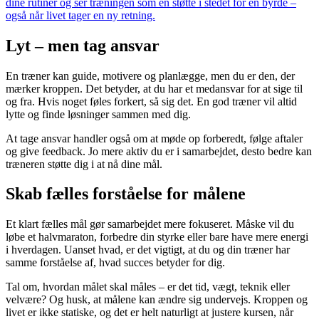
dine rutiner og ser træningen som en støtte i stedet for en byrde –
også når livet tager en ny retning.
Lyt – men tag ansvar
En træner kan guide, motivere og planlægge, men du er den, der
mærker kroppen. Det betyder, at du har et medansvar for at sige til
og fra. Hvis noget føles forkert, så sig det. En god træner vil altid
lytte og finde løsninger sammen med dig.
At tage ansvar handler også om at møde op forberedt, følge aftaler
og give feedback. Jo mere aktiv du er i samarbejdet, desto bedre kan
træneren støtte dig i at nå dine mål.
Skab fælles forståelse for målene
Et klart fælles mål gør samarbejdet mere fokuseret. Måske vil du
løbe et halvmaraton, forbedre din styrke eller bare have mere energi
i hverdagen. Uanset hvad, er det vigtigt, at du og din træner har
samme forståelse af, hvad succes betyder for dig.
Tal om, hvordan målet skal måles – er det tid, vægt, teknik eller
velvære? Og husk, at målene kan ændre sig undervejs. Kroppen og
livet er ikke statiske, og det er helt naturligt at justere kursen, når