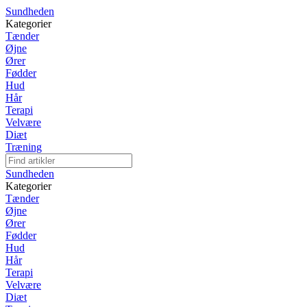
Sundheden
Kategorier
Tænder
Øjne
Ører
Fødder
Hud
Hår
Terapi
Velvære
Diæt
Træning
Sundheden
Kategorier
Tænder
Øjne
Ører
Fødder
Hud
Hår
Terapi
Velvære
Diæt