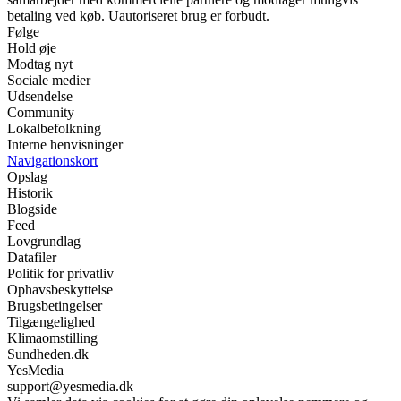
betaling ved køb. Uautoriseret brug er forbudt.
Følge
Hold øje
Modtag nyt
Sociale medier
Udsendelse
Community
Lokalbefolkning
Interne henvisninger
Navigationskort
Opslag
Historik
Blogside
Feed
Lovgrundlag
Datafiler
Politik for privatliv
Ophavsbeskyttelse
Brugsbetingelser
Tilgængelighed
Klimaomstilling
Sundheden.dk
YesMedia
support@yesmedia.dk