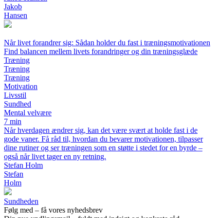
Jakob
Hansen
Når livet forandrer sig: Sådan holder du fast i træningsmotivationen
Find balancen mellem livets forandringer og din træningsglæde
Træning
Træning
Træning
Motivation
Livsstil
Sundhed
Mental velvære
7 min
Når hverdagen ændrer sig, kan det være svært at holde fast i de
gode vaner. Få råd til, hvordan du bevarer motivationen, tilpasser
dine rutiner og ser træningen som en støtte i stedet for en byrde –
også når livet tager en ny retning.
Stefan Holm
Stefan
Holm
Sundheden
Følg med – få vores nyhedsbrev