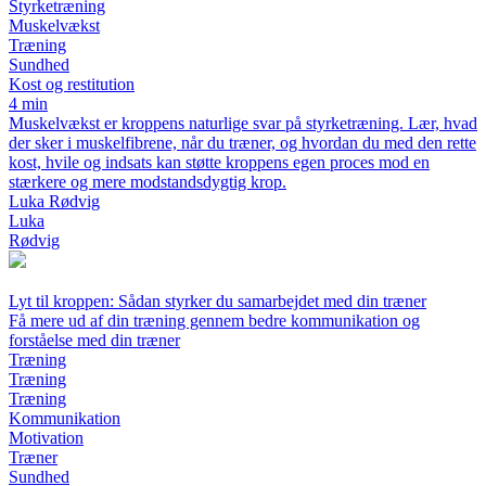
Styrketræning
Muskelvækst
Træning
Sundhed
Kost og restitution
4 min
Muskelvækst er kroppens naturlige svar på styrketræning. Lær, hvad
der sker i muskelfibrene, når du træner, og hvordan du med den rette
kost, hvile og indsats kan støtte kroppens egen proces mod en
stærkere og mere modstandsdygtig krop.
Luka Rødvig
Luka
Rødvig
Lyt til kroppen: Sådan styrker du samarbejdet med din træner
Få mere ud af din træning gennem bedre kommunikation og
forståelse med din træner
Træning
Træning
Træning
Kommunikation
Motivation
Træner
Sundhed