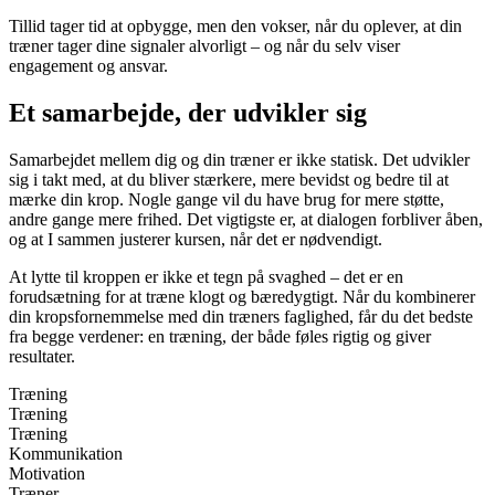
Tillid tager tid at opbygge, men den vokser, når du oplever, at din
træner tager dine signaler alvorligt – og når du selv viser
engagement og ansvar.
Et samarbejde, der udvikler sig
Samarbejdet mellem dig og din træner er ikke statisk. Det udvikler
sig i takt med, at du bliver stærkere, mere bevidst og bedre til at
mærke din krop. Nogle gange vil du have brug for mere støtte,
andre gange mere frihed. Det vigtigste er, at dialogen forbliver åben,
og at I sammen justerer kursen, når det er nødvendigt.
At lytte til kroppen er ikke et tegn på svaghed – det er en
forudsætning for at træne klogt og bæredygtigt. Når du kombinerer
din kropsfornemmelse med din træners faglighed, får du det bedste
fra begge verdener: en træning, der både føles rigtig og giver
resultater.
Træning
Træning
Træning
Kommunikation
Motivation
Træner