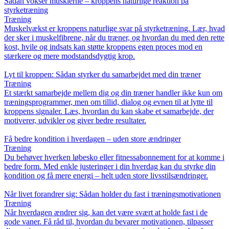
Sådan vokser musklerne – kroppens naturlige reaktion på
styrketræning
Træning
Muskelvækst er kroppens naturlige svar på styrketræning. Lær, hvad
der sker i muskelfibrene, når du træner, og hvordan du med den rette
kost, hvile og indsats kan støtte kroppens egen proces mod en
stærkere og mere modstandsdygtig krop.
Lyt til kroppen: Sådan styrker du samarbejdet med din træner
Træning
Et stærkt samarbejde mellem dig og din træner handler ikke kun om
træningsprogrammer, men om tillid, dialog og evnen til at lytte til
kroppens signaler. Læs, hvordan du kan skabe et samarbejde, der
motiverer, udvikler og giver bedre resultater.
Få bedre kondition i hverdagen – uden store ændringer
Træning
Du behøver hverken løbesko eller fitnessabonnement for at komme i
bedre form. Med enkle justeringer i din hverdag kan du styrke din
kondition og få mere energi – helt uden store livsstilsændringer.
Når livet forandrer sig: Sådan holder du fast i træningsmotivationen
Træning
Når hverdagen ændrer sig, kan det være svært at holde fast i de
gode vaner. Få råd til, hvordan du bevarer motivationen, tilpasser