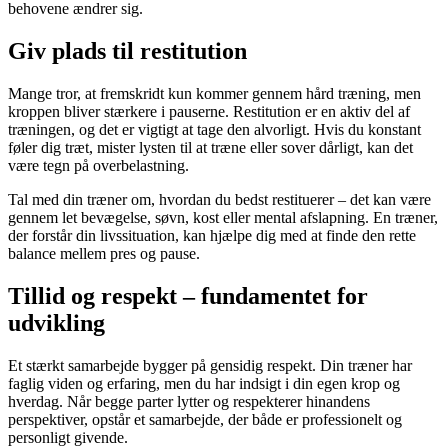
behovene ændrer sig.
Giv plads til restitution
Mange tror, at fremskridt kun kommer gennem hård træning, men
kroppen bliver stærkere i pauserne. Restitution er en aktiv del af
træningen, og det er vigtigt at tage den alvorligt. Hvis du konstant
føler dig træt, mister lysten til at træne eller sover dårligt, kan det
være tegn på overbelastning.
Tal med din træner om, hvordan du bedst restituerer – det kan være
gennem let bevægelse, søvn, kost eller mental afslapning. En træner,
der forstår din livssituation, kan hjælpe dig med at finde den rette
balance mellem pres og pause.
Tillid og respekt – fundamentet for
udvikling
Et stærkt samarbejde bygger på gensidig respekt. Din træner har
faglig viden og erfaring, men du har indsigt i din egen krop og
hverdag. Når begge parter lytter og respekterer hinandens
perspektiver, opstår et samarbejde, der både er professionelt og
personligt givende.