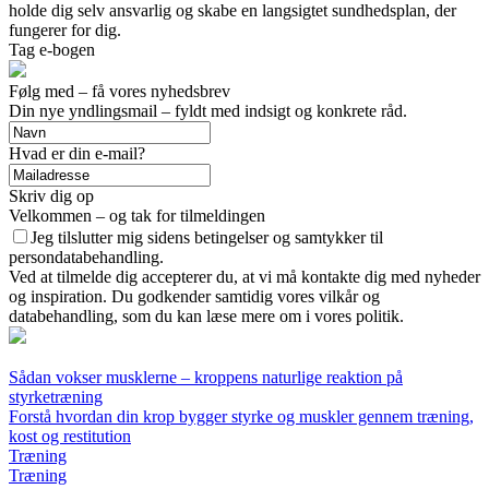
holde dig selv ansvarlig og skabe en langsigtet sundhedsplan, der
fungerer for dig.
Tag e-bogen
Følg med – få vores nyhedsbrev
Din nye yndlingsmail – fyldt med indsigt og konkrete råd.
Hvad er din e-mail?
Skriv dig op
Velkommen – og tak for tilmeldingen
Jeg tilslutter mig sidens betingelser og samtykker til
persondatabehandling.
Ved at tilmelde dig accepterer du, at vi må kontakte dig med nyheder
og inspiration. Du godkender samtidig vores vilkår og
databehandling, som du kan læse mere om i vores politik.
Sådan vokser musklerne – kroppens naturlige reaktion på
styrketræning
Forstå hvordan din krop bygger styrke og muskler gennem træning,
kost og restitution
Træning
Træning