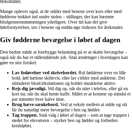
fleksibilitet.
Mange oplever også, at de sidder med benene over kors eller med
fødderne trukket ind under stolen – stillinger, der kan hæmme
blodgennemstrømningen yderligere. Over tid kan det give
føleforstyrrelser, uro i benene og endda øge risikoen for åreknuder.
Giv fødderne bevægelse i løbet af dagen
Den bedste måde at forebygge belastning på er at skabe bevægelse –
også når du har et stillesiddende job. Små ændringer i hverdagen kan
gøre en stor forskel:
Lav fodøvelser ved skrivebordet.
Rul fødderne over en lille
bold, løft hælene skiftevis, eller lav cirkler med anklerne. Det
stimulerer blodcirkulationen og holder musklerne aktive.
Rejs dig jævnligt.
Stil dig op, når du taler i telefon, eller gå en
kort tur, når du skal hente kaffe. Målet er at komme op mindst et
par minutter hver halve time.
Brug hæve-sænkebord.
Ved at veksle mellem at sidde og stå
får du naturligt mere bevægelse i ben og fødder.
Tag trappen.
Små valg i løbet af dagen – som at tage trappen i
stedet for elevatoren – styrker ben og fødder og forbedrer
kredsløbet.