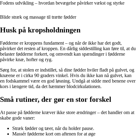
Fodens udvikling – hvordan bevægelse påvirker vækst og styrke
Blide stræk og massage til trætte fødder
Husk på kropsholdningen
Fødderne er kroppens fundament – og når de ikke har det godt,
påvirker det resten af kroppen. En dårlig siddestilling kan føre til, at du
belaster fødderne forkert, og omvendt kan spændinger i fødderne
påvirke knæ, hofter og ryg.
Sørg for, at stolen er indstillet, så dine fødder hviler fladt på gulvet, og
knæene er i cirka 90 graders vinkel. Hvis du ikke kan nå gulvet, kan
en fodskammel være en god løsning. Undgå at sidde med benene over
kors i længere tid, da det hæmmer blodcirkulationen.
Små rutiner, der gør en stor forskel
At passe på fødderne kræver ikke store ændringer – det handler om at
skabe gode vaner:
Stræk fødder og tæer, når du holder pause.
Massér fødderne kort om aftenen for at øge