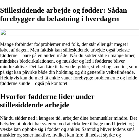
Stillesiddende arbejde og fødder: Sådan
forebygger du belastning i hverdagen
Mange forbinder fodproblemer med folk, der står eller går meget i
løbet af dagen. Men faktisk kan stillesiddende arbejde også belaste
fødderne – bare på en anden måde. Når du sidder stille i mange timer,
mindskes blodcirkulationen, og muskler og led i fødderne bliver
mindre aktive. Det kan føre til hævede fødder, stivhed og smerter, som
på sigt kan påvirke både din holdning og dit generelle velbefindende.
Heldigvis kan du med få enkle vaner forebygge problemerne og holde
fødderne sunde – også på kontoret.
Hvorfor fødderne lider under
stillesiddende arbejde
Når du sidder ned i længere tid, arbejder dine benmuskler mindre. Det
betyder, at blodet har sværere ved at cirkulere tilbage mod hjertet, og
væske kan ophobe sig i fødder og ankler. Samtidig bliver fodens små
muskler og sener inaktive, hvilket kan føre til nedsat styrke og