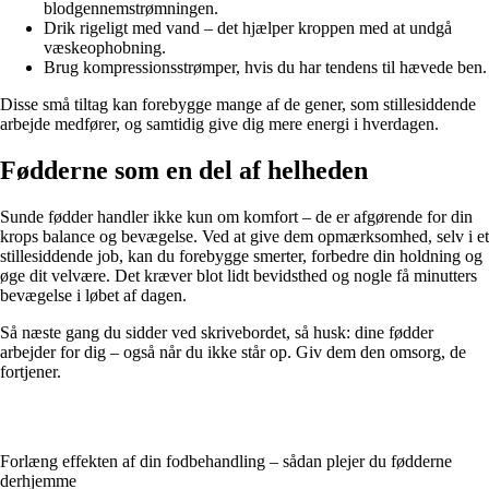
blodgennemstrømningen.
Drik rigeligt med vand – det hjælper kroppen med at undgå
væskeophobning.
Brug kompressionsstrømper, hvis du har tendens til hævede ben.
Disse små tiltag kan forebygge mange af de gener, som stillesiddende
arbejde medfører, og samtidig give dig mere energi i hverdagen.
Fødderne som en del af helheden
Sunde fødder handler ikke kun om komfort – de er afgørende for din
krops balance og bevægelse. Ved at give dem opmærksomhed, selv i et
stillesiddende job, kan du forebygge smerter, forbedre din holdning og
øge dit velvære. Det kræver blot lidt bevidsthed og nogle få minutters
bevægelse i løbet af dagen.
Så næste gang du sidder ved skrivebordet, så husk: dine fødder
arbejder for dig – også når du ikke står op. Giv dem den omsorg, de
fortjener.
Forlæng effekten af din fodbehandling – sådan plejer du fødderne
derhjemme