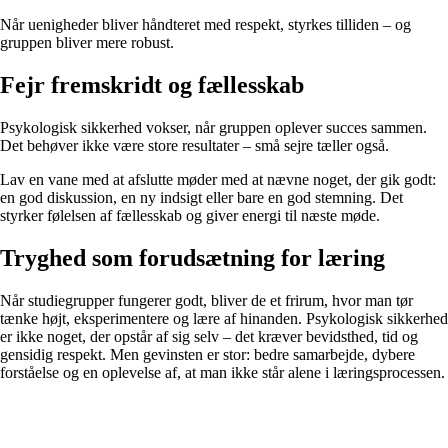
Når uenigheder bliver håndteret med respekt, styrkes tilliden – og
gruppen bliver mere robust.
Fejr fremskridt og fællesskab
Psykologisk sikkerhed vokser, når gruppen oplever succes sammen.
Det behøver ikke være store resultater – små sejre tæller også.
Lav en vane med at afslutte møder med at nævne noget, der gik godt:
en god diskussion, en ny indsigt eller bare en god stemning. Det
styrker følelsen af fællesskab og giver energi til næste møde.
Tryghed som forudsætning for læring
Når studiegrupper fungerer godt, bliver de et frirum, hvor man tør
tænke højt, eksperimentere og lære af hinanden. Psykologisk sikkerhed
er ikke noget, der opstår af sig selv – det kræver bevidsthed, tid og
gensidig respekt. Men gevinsten er stor: bedre samarbejde, dybere
forståelse og en oplevelse af, at man ikke står alene i læringsprocessen.