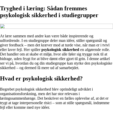
Tryghed i læring: Sådan fremmes
psykologisk sikkerhed i studiegrupper
At lære sammen med andre kan være både inspirerende og
udfordrende. I en studiegruppe deler man idéer, stiller spørgsmål og
giver feedback – men det kræver mod at turde vise, når man er i tvivl
eller laver fejl. Her spiller
psykologisk sikkerhed
en afgørende rolle.
Det handler om at skabe et miljø, hvor alle føler sig trygge nok til at
bidrage, uden frygt for at blive dømt eller gjort til grin. I denne artikel
ser vi på, hvordan du og din studiegruppe kan styrke den psykologiske
sikkerhed – og dermed få mere ud af samarbejdet.
Hvad er psykologisk sikkerhed?
Begrebet psykologisk sikkerhed blev oprindeligt udviklet i
organisationsforskning, men det har stor relevans i
læringssammenhænge. Det beskriver en fælles oplevelse af, at det er
trygt at tage interpersonelle risici – som at stille spørgsmål, indrømme
fejl eller komme med nye idéer.