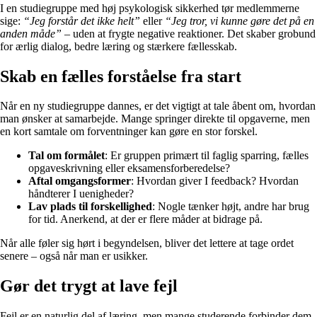
I en studiegruppe med høj psykologisk sikkerhed tør medlemmerne
sige:
“Jeg forstår det ikke helt”
eller
“Jeg tror, vi kunne gøre det på en
anden måde”
– uden at frygte negative reaktioner. Det skaber grobund
for ærlig dialog, bedre læring og stærkere fællesskab.
Skab en fælles forståelse fra start
Når en ny studiegruppe dannes, er det vigtigt at tale åbent om, hvordan
man ønsker at samarbejde. Mange springer direkte til opgaverne, men
en kort samtale om forventninger kan gøre en stor forskel.
Tal om formålet
: Er gruppen primært til faglig sparring, fælles
opgaveskrivning eller eksamensforberedelse?
Aftal omgangsformer
: Hvordan giver I feedback? Hvordan
håndterer I uenigheder?
Lav plads til forskellighed
: Nogle tænker højt, andre har brug
for tid. Anerkend, at der er flere måder at bidrage på.
Når alle føler sig hørt i begyndelsen, bliver det lettere at tage ordet
senere – også når man er usikker.
Gør det trygt at lave fejl
Fejl er en naturlig del af læring, men mange studerende forbinder dem