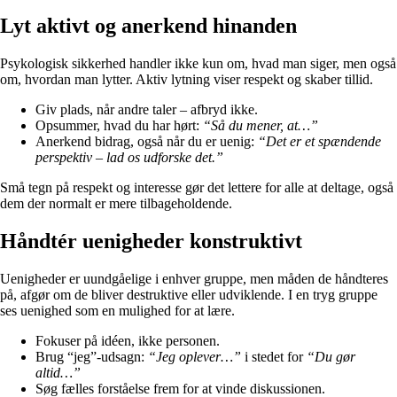
Lyt aktivt og anerkend hinanden
Psykologisk sikkerhed handler ikke kun om, hvad man siger, men også
om, hvordan man lytter. Aktiv lytning viser respekt og skaber tillid.
Giv plads, når andre taler – afbryd ikke.
Opsummer, hvad du har hørt:
“Så du mener, at…”
Anerkend bidrag, også når du er uenig:
“Det er et spændende
perspektiv – lad os udforske det.”
Små tegn på respekt og interesse gør det lettere for alle at deltage, også
dem der normalt er mere tilbageholdende.
Håndtér uenigheder konstruktivt
Uenigheder er uundgåelige i enhver gruppe, men måden de håndteres
på, afgør om de bliver destruktive eller udviklende. I en tryg gruppe
ses uenighed som en mulighed for at lære.
Fokuser på idéen, ikke personen.
Brug “jeg”-udsagn:
“Jeg oplever…”
i stedet for
“Du gør
altid…”
Søg fælles forståelse frem for at vinde diskussionen.